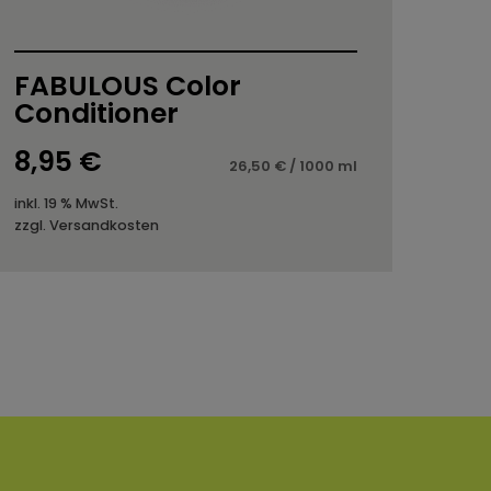
FABULOUS Color
Conditioner
8,95
€
26,50
€
/
1000
ml
inkl. 19 % MwSt.
zzgl.
Versandkosten