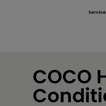
Service
on
COCO H
Conditi