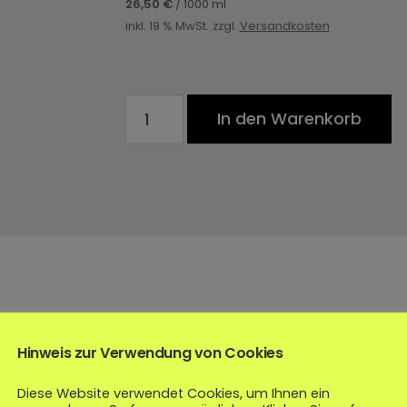
26,50
€
/
1000
ml
inkl. 19 % MwSt.
zzgl.
Versandkosten
COCO Hydrate Conditioner Menge
In den Warenkorb
Hinweis zur Verwendung von Cookies
Diese Website verwendet Cookies, um Ihnen ein