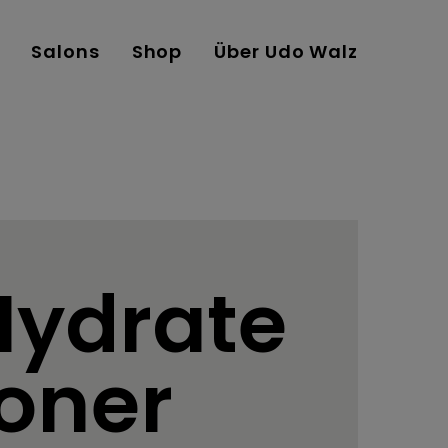
Salons
Shop
Über Udo Walz
ydrate
oner