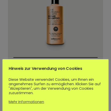
Kurkuma & Ingwer Shampoo
8,95
€
Hinweis zur Verwendung von Cookies
26,50
€
/
1000
ml
Diese Website verwendet Cookies, um Ihnen ein
inkl. 19 % MwSt.
angenehmes Surfen zu ermöglichen. Klicken Sie auf
zzgl.
Versandkosten
"Akzeptieren", um der Verwendung von Cookies
zuzustimmen.
Mehr Informationen