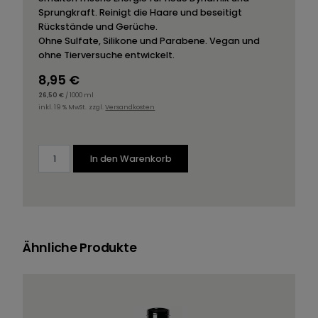
Sprungkraft. Reinigt die Haare und beseitigt
Rückstände und Gerüche.
Ohne Sulfate, Silikone und Parabene. Vegan und
ohne Tierversuche entwickelt.
8,95
€
26,50
€
/
1000
ml
inkl. 19 % MwSt.
zzgl.
Versandkosten
PRECIOUS Repairshampoo Menge
In den Warenkorb
Ähnliche Produkte