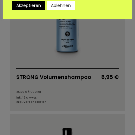
Akzeptieren
Ablehnen
STRONG Volumenshampoo
8,95
€
26,50
€
/
1000
ml
inkl. 19 % MwSt.
zzgl.
Versandkosten